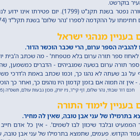
עיר בוקרשט.
חכם דוד שבתי ונטורה נפטר בשנת תקנ"ט (1799). יום פטי
ם חתימתו על ההקדמה לספרו 'נהר שלום' בשנת תקל"ד (1774).
בעניין מנהגי ישראל
להגביה הספר ערום, הרי שכבר הוכשר הדור.
 לאחוז ספר תורה ערום בלא מטפחת' - מה שכתב ה'בית יוס
ספר תורה ערום בשעה שמגביהים - הדברים כמשמען, שהיו 
על גב שעתה לא נהגו כך, וכמו שכתב באמת ה'דרכי משה'
 - אין זה תמוה אם בזמן קדמון היו נוהגים כך, ואחר כך הוכ
חכם דוד שבתי, נהר שלום, דף קי"ד, ניו יורק, מכון גבעות עולם, תשס"ה (2005) מתוך 'החכם היומי'
בעניין לימוד התורה
 בתרמילו של עני אבן טובה, שאין לה מחיר.
ממעיט ובלבד שיכוון לבו לשמים'. - אין כל אדם חייב 
מד הקדוש. פעמים, שתמצא בתרמילו של עני אבן טובה, שא