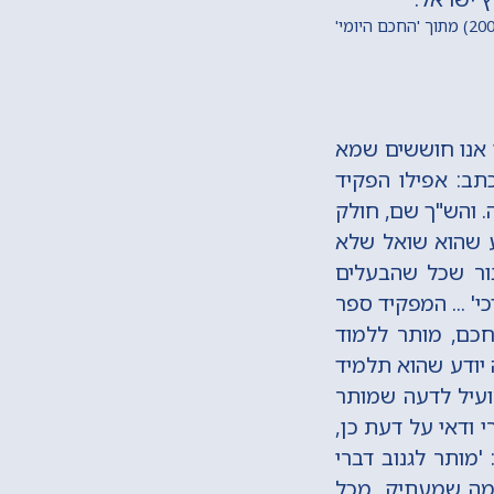
י אנו חוששים שמא
כתב: אפילו הפקיד
. והש"ך שם, חולק
ע שהוא שואל שלא
בור שכל שהבעלים
' ... המפקיד ספר
חכם, מותר ללמוד
 יודע שהוא תלמיד
מועיל לדעה שמותר
 ודאי על דעת כן,
מותר לגנוב דברי
במה שמעתיק, מכל