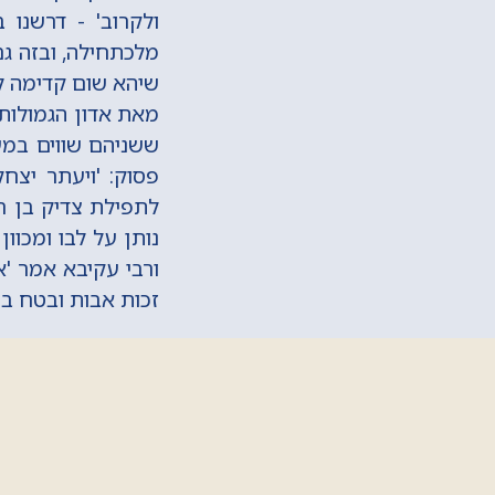
ולקרוב' - דרשנו 
מלכתחילה, ובזה גם
שיהא שום קדימה לצ
מאת אדון הגמולות,
ששניהם שווים במעל
פסוק: 'ויעתר יצחק
לתפילת צדיק בן רש
נותן על לבו ומכוון
ורבי עקיבא אמר 'אב
זכות אבות ובטח בו,