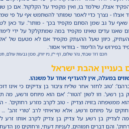
קיד אצלו, שילמד בו, ואין מקפיד על הקלקול. אם כן שנ
 אצלו - נצרך כדי לאמר שמותר להשתמש אף על פי שמק
ך, שאף על גב שמן הסתם מקפיד בכך - מותר'. עד כאן לשו
 שאנו עדים שאינו מקפיד במה שמתקלקל על ידי לימוד
העתיק, כיוון שעל ההעתק מקפיד אם לא מטעם של 'אל יבו
 בפירוש על הלימוד - בוודאי אסור.
חכם דוד שבתי, נהר שלום, דף י"ז, ניו יורק, מכון גבעות עולם, ת
 בעניין אהבת ישראל
ווים במעלה, אין להעדיף אחד על משנהו.
הם': 'טוב לחזר אחר שליח ציבור בן צדיקים כי אינו דו
בן רשע'. וזו לשון 'הטור': 'אם הוא מיוחס ורשע, מה 
הוא ממשפחה בזויה וצדיק - טוב לקרב מזרע רחוקים'. - היי
קים על מיוחס ורשע. אלא שראיתי לרב 'טורי זהב' ... מ
מה לצדיק בן רשע על צדיק בן צדיק לקרב אותו זרע לש
חוק'. והם דברים תמוהים, לעניות דעתי, ורחוקים מן הדעת.