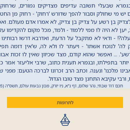
בגמרא שבעלי תשובה עדיפים מצדיקים גמורים, שרחוק 
 יש מי שחולק וסבור להפך שדורש 'רחוק' - רחוק מן הח
דיק בן רשע על צדיק בן צדיק, לא אמרו אדם מעולם. ואפי
 יען לא היה לו ממי ללמוד - ולמד, מכל מקום להקדימו על 
ה?! - ודאי לא מתקבל על הדעת, ואדרבא דרשו רבותינו 
 לה' לנוכח אשתו' - ויעתר לו ולא לה, ש'אין דומה תפ
ע'. ... ואפשר שהוא קודם, מצד שכיוון שאין לו זכות אבות
 יותר בתפילתו, ובגמרא תענית כתוב, שרבי אליעזר אמר כ"
ינו מלכנו' ונענה. וכתב הרב זכרונו לברכה הטעם: מפני ש
 ורבי עקיבא התחנן מצד טובו הגדול.
חכם דוד שבתי, נהר שלום, דף נ"א, ניו יורק, מכון גבעות עולם, תשס"ה (2005) מתוך 'החכם היומי'
לתרומות