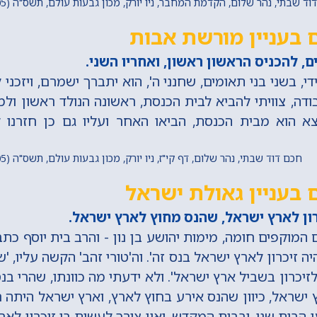
 שבתי, נהר שלום, הקדמת המחבר, ניו יורק, מכון גבעות עולם, תשס"ה (2005) מתוך 'החכם היומי'
 בעניין מורשת אבות
 להכניס הראשון ראשון, ואחריו השני.
, בשני בני תאומים, שחנני ה', הוא יתברך ישמרם, ויזכני 
דה, צוויתי להביא לבית הכנסת, ראשונה הנולד ראשון ולמול
א הוא מבית הכנסת, הביאו האחר ועליו גם כן חזרנו
חכם דוד שבתי, נהר שלום, דף קי"ז, ניו יורק, מכון גבעות עולם, תשס"ה (2005) מתוך 'החכם היומי'
בעניין גאולת ישראל
ון לארץ ישראל, שהנס מחוץ לארץ ישראל.
 המוקפים חומה, מימות יהושע בן נון - והרב בית יוסף כתב
יהיה זיכרון לארץ ישראל בנס זה'. וה'טורי זהב' הקשה עליו, 
זיכרון בשביל ארץ ישראל'. ולא ידעתי מה כוונתו, שהרי בנס
 ישראל, כיוון שהנס אירע בחוץ לארץ, וארץ ישראל היתה 
 הבית שני, ובבית המקדש, ואין צורך לעשות בו זיכרון לאר