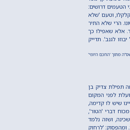
י הטעמים דרושים:
לקלו, וטעם 'שלא
נו. הרי שלא התיר
. אלא שאפילו כך
זו לגנב'. תדייק
שס"ה מתוך 'החכם היומי'
מה תפילת צדיק בן
תועלת לפני המקום
נו שיש לו קדימה,
כוח דברי 'הטור',
כינה, ושזה נלמד
 ומהפסוק: 'לרחוק