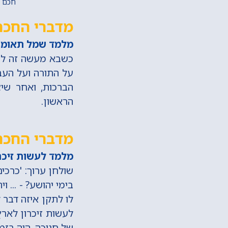
חכם דוד
מדברי החכם
מלמד שמל תאומים,
כשבא מעשה זה לידי
על התורה ועל העבו
הברכות, ואחר שיצ
הראשון.
מדברי החכם 
מלמד לעשות זיכר
שולחן ערוך: 'כרכים
בימי יהושע? - ... ו
לו לתקן איזה דבר ל
לעשות זיכרון לארץ
של חנוכה, היה בזמן