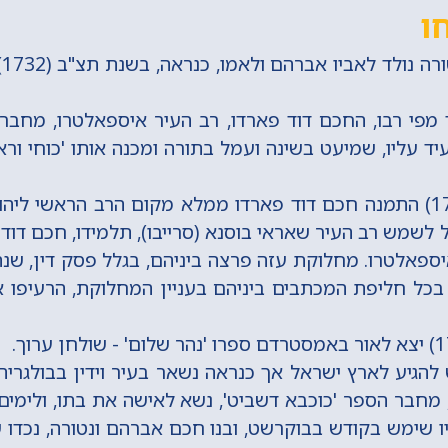
ו
חכ
מפי רבו, החכם דוד פארדו, רב העיר איספאלטרו, מחבר ה
ד עליו, שמיעט בשינה ועמל בתורה ומכנה אותו 'כוחי ורא
בשנת תקכ"א (1761) התמנה חכם דוד פארדו ממלא מקום הרב הראשי ל
(1773), החל לשמש רב העיר שאראי בוסנא (סרייבו), תלמידו, חכם ד
ספאלטרו. מחלוקת עזה פרצה ביניהם, בגלל פסק דין, שנ
 בכל חליפת המכתבים ביניהם בעניין המחלוקת, הרעיפו 
להגיע לארץ ישראל אך כנראה נשאר בעיר וידין בבולגריה. 
 מחבר הספר 'כוכבא דשביט', נשא לאישה את בתו, ולימים ה
יו שימש בקודש בבוקרשט, ובנו חכם אברהם ונטורה, נכדו