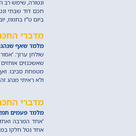
ונטורה, שימש רב ה
ביום ט"ז בתמוז, יו
מדברי החכם 
מלמד שאף שנהגו 
שולחן ערוך: 'אסור
שאשכנזים אוחזים 
מטפחת סביבו. ואף 
ולא ראיתי מנהג זה.
מדברי החכם 
מלמד פעמים תמצא
'אחד המרבה ואחד ה
אחד נטל חלקו במע