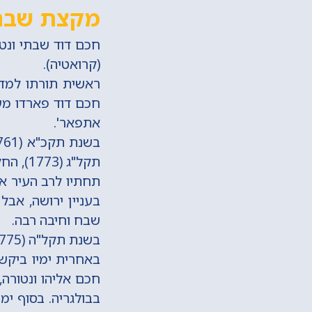
מקצת שבח
(קרואטיה).
ראשית תורתו למד 
חכם דוד פארדו מעי
אתפאר'.
תקל"ג 
תחתיו לרב העיר אי
בעניין ירושה, אבל
שבח וחיבה רבה.
בשנת תקל"ה (1775) יצא לאור באמסטרדם ספרו 'נהר שלום' - שולחן ערוך.
באחרית ימיו ביקש 
חכם אליהו ונטורה,
בבולגריה. בסוף ימ