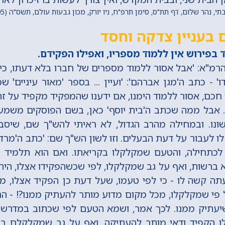
נהר שלום, דף תת"ס, סימן תרפ"ח, ניו יורק, מכון גבעות עולם, תשס"ה (2005) מתוך 'החכם היומי'
 בעניין צדקה וחסד
פירוש אין ללמוד מספריו, ואפילו הפקידם.
הרמ"א: 'אבל אסור ללמוד מספרים של חברו בלא דעתו, כ
' - כתב ה'מגן אברהם': 'ועיין ... בספר 'מאור עיניים' ש
כם, אסור ללמוד הימנו, אם ידענו שהמפקיד מקפיד על זה
. אבל ממה שכתב ה'בית יוסף' כאן, בשם הפוסקים משמ
ונו. ובמחילה מהרב הגדול, לא ראיתי להש"ך שם, שיס
ו לעבור על דעת הבעלים. וזו לשון הש"ך שם: 'כתב ה'מרדכי
לכתחילה, והטעם שמקלקלו בקריאתו. ואם הוא תלמיד 
ברשות, ואף על גב שמקלקלו, לפי שכשהפקידו אצלו, היה
ועתה קשה לו - כי לפי טעמו, שעל דעת כן הפקיד אצלו, 
פי שמקלקלו, מכל מקום מדוע מותר להעתיק ממנו?! - הרי
יעתיק ממנו. לכך אמר, ושמא הטעם לפי שכתוב במדרש: '
לו הקפיד ודאי מותר להעתיקה. ואף על גב שמקלקלם 