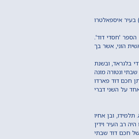
ם דוד שבתי ונטורה נולד לאביו אברהם ולאמו, כנראה, בשנת תצ"ב (1732) בעיר איספאלטרו
ספר 'חסדי דוד'.
שית הוני, אשר בך
יהודי בלגראד, ובשנת
וד שבתי ונטורה מונה
תן חכם דוד פארדו
אחד על השני דברי
תלמידו, ובן אחיו
יה רב העיר וידין
 של חכם דוד שבתי