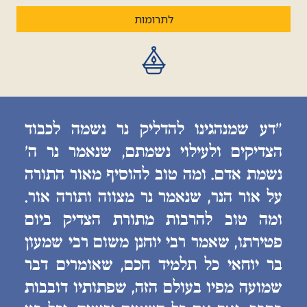
לתרומות
״דע שמנהגינו להדליק נר נשמה לכבוד
הצדיקים ולעילוי נשמתם, שנאמר נר ה׳
נשמת אדם. ומה טוב להוסיף מאור התורה
על אור הנר, שנאמר נר מצווה ותורה אור.
ומה טוב להרבות מתורת הצדיק ביום
פטירתו, שאמר רבי יוחנן משום רבי שמעון
בר יוחאי כל תלמיד חכם, שאומרים דבר
שמועה מפיו בעולם הזה, שפתותיו דובבות