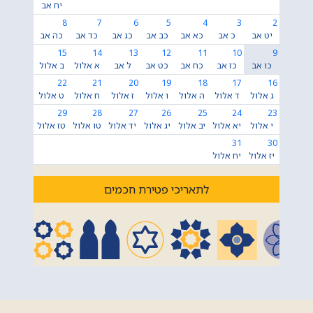
יח אב
8
7
6
5
4
3
2
יט אב
כ אב
כא אב
כב אב
כג אב
כד אב
כה אב
15
14
13
12
11
10
9
כו אב
כז אב
כח אב
כט אב
ל אב
א אלול
ב אלול
22
21
20
19
18
17
16
ג אלול
ד אלול
ה אלול
ו אלול
ז אלול
ח אלול
ט אלול
29
28
27
26
25
24
23
י אלול
יא אלול
יב אלול
יג אלול
יד אלול
טו אלול
טז אלול
31
30
יז אלול
יח אלול
לתאריכי פטירת חכמים