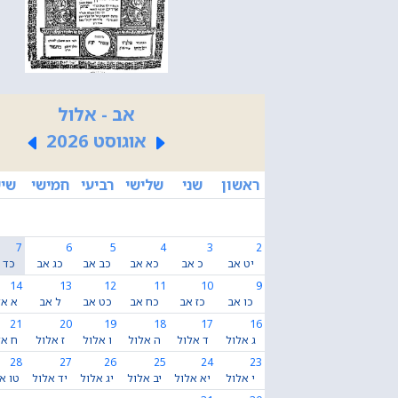
אב - אלול
אוגוסט 2026
ראשון
שני
שלישי
רביעי
חמישי
שיש
7
6
5
4
3
2
יט אב
כ אב
כא אב
כב אב
כג אב
כד 
14
13
12
11
10
9
כו אב
כז אב
כח אב
כט אב
ל אב
א אל
21
20
19
18
17
16
ג אלול
ד אלול
ה אלול
ו אלול
ז אלול
ח אל
28
27
26
25
24
23
י אלול
יא אלול
יב אלול
יג אלול
יד אלול
טו א