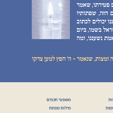
ם פטירתו, שאמר
 הזה, שפתותיו
ו יכולים לכתוב
ראל בשמו, ביום
מת נשעננו, ומה
 ומצות, שנאמר - ה׳ חפץ למען צדקו
ות
משפטי חכמים
מות
מילות מפתח