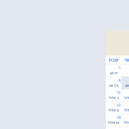
י
שבת
1
יח אב
8
אב
כה אב
15
ול
ב אלול
22
ול
ט אלול
29
לול
טז אלול