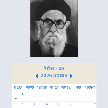
אב - אלול
אוגוסט 2026
ראשון
שני
שלישי
רביעי
חמישי
שישי
שבת
1
יח אב
8
7
6
5
4
3
2