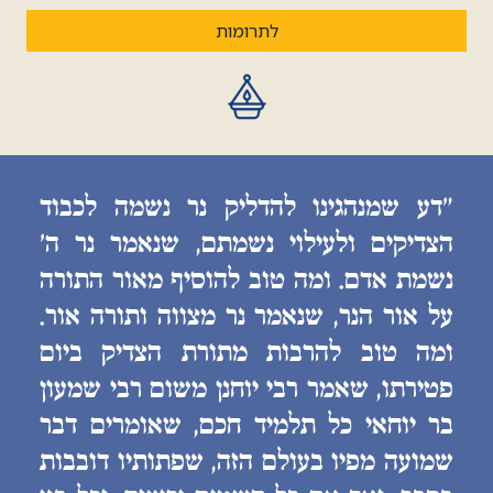
לתרומות
״דע שמנהגינו להדליק נר נשמה לכבוד
הצדיקים ולעילוי נשמתם, שנאמר נר ה׳
נשמת אדם. ומה טוב להוסיף מאור התורה
על אור הנר, שנאמר נר מצווה ותורה אור.
ומה טוב להרבות מתורת הצדיק ביום
פטירתו, שאמר רבי יוחנן משום רבי שמעון
בר יוחאי כל תלמיד חכם, שאומרים דבר
שמועה מפיו בעולם הזה, שפתותיו דובבות