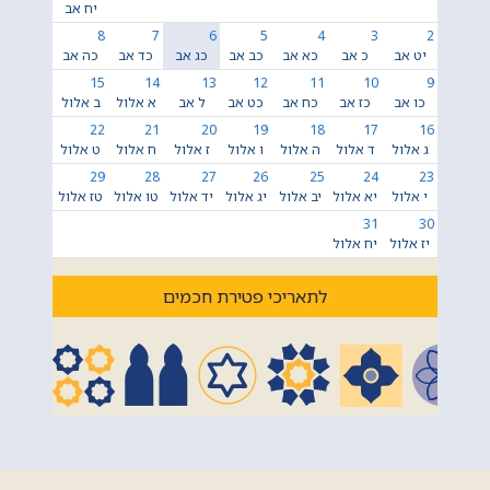
יח אב
8
7
6
5
4
3
2
יט אב
כ אב
כא אב
כב אב
כג אב
כד אב
כה אב
15
14
13
12
11
10
9
כו אב
כז אב
כח אב
כט אב
ל אב
א אלול
ב אלול
22
21
20
19
18
17
16
ג אלול
ד אלול
ה אלול
ו אלול
ז אלול
ח אלול
ט אלול
29
28
27
26
25
24
23
י אלול
יא אלול
יב אלול
יג אלול
יד אלול
טו אלול
טז אלול
31
30
יז אלול
יח אלול
לתאריכי פטירת חכמים