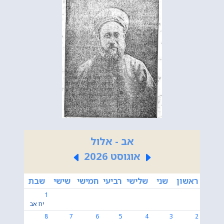
אב - אלול
אוגוסט 2026
ראשון
שני
שלישי
רביעי
חמישי
שישי
שבת
1
יח אב
8
7
6
5
4
3
2