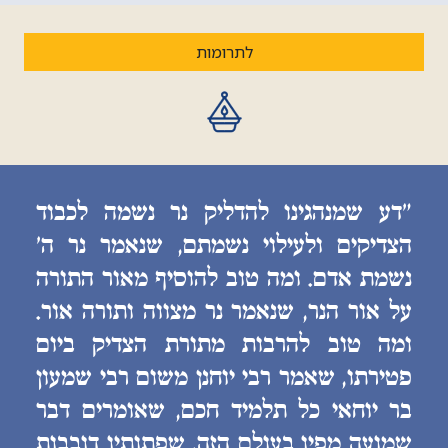
לתרומות
״דע שמנהגינו להדליק נר נשמה לכבוד
הצדיקים ולעילוי נשמתם, שנאמר נר ה׳
נשמת אדם. ומה טוב להוסיף מאור התורה
על אור הנר, שנאמר נר מצווה ותורה אור.
ומה טוב להרבות מתורת הצדיק ביום
פטירתו, שאמר רבי יוחנן משום רבי שמעון
בר יוחאי כל תלמיד חכם, שאומרים דבר
שמועה מפיו בעולם הזה, שפתותיו דובבות