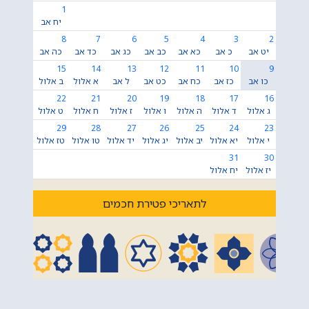
1
יח אב
8
7
6
5
4
3
2
יט אב
כ אב
כא אב
כב אב
כג אב
כד אב
כה אב
15
14
13
12
11
10
9
כו אב
כז אב
כח אב
כט אב
ל אב
א אלול
ב אלול
22
21
20
19
18
17
16
ג אלול
ד אלול
ה אלול
ו אלול
ז אלול
ח אלול
ט אלול
29
28
27
26
25
24
23
י אלול
יא אלול
יב אלול
יג אלול
יד אלול
טו אלול
טז אלול
31
30
יז אלול
יח אלול
לתאריכי פטירת חכמים