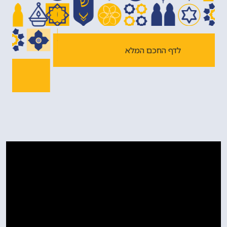
תמך בפעילות סר משה מונטיפיורי להקים מוסדות לתורה
ולמלאכה, בית חולים, ולרכוש אדמות חקלאיות.
בשנת תר"ח (1848), אחר פטירת הראשון לציון, חכם חיים
אברהם גאגין, נתמנה חכם יצחק קובו לראשון לציון. בשנת
תרי"ג (1853) פרצה מלחמת קרים בין האימפריה
העות'מאנית לאימפריה הרוסית, בעתיה נאסר על יהודי
לדף החכם המלא
האימפריה הרוסית להעביר כספים לארץ ישראל. בשל קשיי
המלחמה, נמנעה תרומתם גם של יהודי האימפריה
העות'מאנית. יהודי ירושלים סבלו מחרפת רעב. בשנת תרי"ד
(1854), הראשון לציון חכם יצחק קובו התבקש ע"י חכמי
ירושלים לרדת מצרימה, להחיות עם רב. ביציאתו מירושלים,
החזיר פניו אל ירושלים ואמר: מי יודע אם אזכה לחזור עוד
לירושלים, ועיניו יורדות כנחל דמעה.
הראשון לציון, חכם יצחק קובו נפטר תוך כדי שליחותו, ביום
כ"ד אב תרי"ד (1854) באלכסנדריה שבמצרים.
הוא חיבר ספרים רבים, שנותרו בכתב יד במשמרת נכדו,
חכם יצחק באדהב: 'דגל מחנה' - על ספר 'מחנה אפרים';
'אסופי' - על המשנה והש"ס; 'תלי תלים' - דרשות על ספר
תהילים; 'יצחק לשוח' - דרוש על התורה; 'ויזרע יצחק בארץ' -