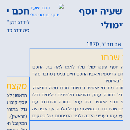
חכם יצחק קובו
לידה: תק"ל, 1770
פטירה: כד אב תרי"ד, 1854
מקצת שבחו
הראשון לציון, חכם יצחק קובו נולד לאימו ולאביו חכם חזקיה
יוסף קובו בשנת תק"ל (1770) בירושלים.
גדל בתורה וביראה על ברכי סבו, הדיין חכם יצחק קובו
(הראשון), שנפטר בשנת תקס"ז (1807), ועל ברכי אביו,
המקובל חכם חזקיה יוסף קובו, ראש ישיבת המקובלים 'בית
אל', שנפטר, בשליחותו למרוקו בשנת תקפ"ב (1822). יצא