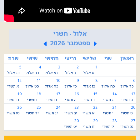
על השולחן ערוך; 'ידו בכל' - על השולחן ערך'; 'הדר זקנים' -
מאמרים שונים; 'זרע יצחק', 'אור עיני' - על ספר בראשית;
'המאורות הגדולים' - על משפחתו. אחדים מפסקיו נדפסו
בספר 'בני בנימין וקרב איש' לחכם בנימין מרדכי נבון. בשנת
אלול - תשרי
תרפ"ח (1928) הוציא לאור נכדו, חכם יצחק באדהב את
ספטמבר 2026
הספר 'כבוד אם' - ליקוטים מחיבוריו. בימינו, צאצאיו הדפיסו
מחדש כמה מכתביו.
ראשון
שני
שלישי
רביעי
חמישי
שישי
שבת
5
4
3
2
1
יט אלול
כ אלול
כא אלול
כב אלול
כג אלול
12
11
10
9
8
7
6
כד אלול
כה אלול
כו אלול
כז אלול
כח אלול
כט אלול
א תשרי
19
18
17
16
15
14
13
ב תשרי
ג תשרי
ד תשרי
ה תשרי
ו תשרי
ז תשרי
ח תשרי
26
25
24
23
22
21
20
ט תשרי
י תשרי
יא תשרי
יב תשרי
יג תשרי
יד תשרי
טו תשרי
30
29
28
27
טז תשרי
יז תשרי
יח תשרי
יט תשרי