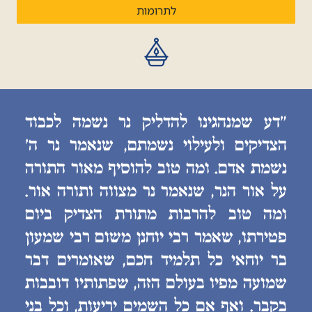
לתרומות
״דע שמנהגינו להדליק נר נשמה לכבוד
הצדיקים ולעילוי נשמתם, שנאמר נר ה׳
נשמת אדם. ומה טוב להוסיף מאור התורה
על אור הנר, שנאמר נר מצווה ותורה אור.
ומה טוב להרבות מתורת הצדיק ביום
פטירתו, שאמר רבי יוחנן משום רבי שמעון
בר יוחאי כל תלמיד חכם, שאומרים דבר
שמועה מפיו בעולם הזה, שפתותיו דובבות
בקבר. ואף אם כל השמים יריעות, וכל בני