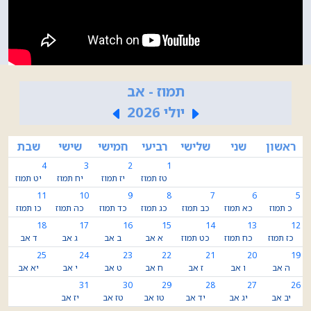
תמוז - אב
יולי 2026
ראשון
שני
שלישי
רביעי
חמישי
שישי
שבת
4
3
2
1
טז תמוז
יז תמוז
יח תמוז
יט תמוז
11
10
9
8
7
6
5
כ תמוז
כא תמוז
כב תמוז
כג תמוז
כד תמוז
כה תמוז
כו תמוז
18
17
16
15
14
13
12
כז תמוז
כח תמוז
כט תמוז
א אב
ב אב
ג אב
ד אב
25
24
23
22
21
20
19
ה אב
ו אב
ז אב
ח אב
ט אב
י אב
יא אב
31
30
29
28
27
26
יב אב
יג אב
יד אב
טו אב
טז אב
יז אב