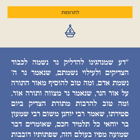
לתרומות
״דע שמנהגינו להדליק נר נשמה לכבוד
הצדיקים ולעילוי נשמתם, שנאמר נר ה׳
נשמת אדם. ומה טוב להוסיף מאור התורה
על אור הנר, שנאמר נר מצווה ותורה אור.
ומה טוב להרבות מתורת הצדיק ביום
פטירתו, שאמר רבי יוחנן משום רבי שמעון
בר יוחאי כל תלמיד חכם, שאומרים דבר
שמועה מפיו בעולם הזה, שפתותיו דובבות