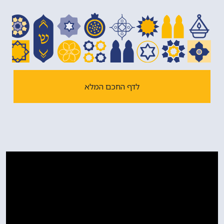
יום פטירתו של חכם יצחק ארגואיטי אינו ידוע לנו, אנו
מציינים אותו ביום כ"ה באב. תהא נשמתו צרורה בצרור
החיים.
לדף החכם המלא