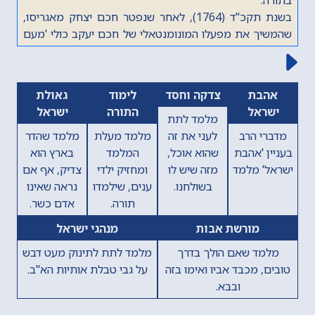
בשנת תקכ"ד (1764), לאחר שנפטר חכם יצחק מאגריסו,
שהמשיך את מפעלו המונומנטאלי של חכם יעקב כולי 'מעם
לועז', חיבר את כרך ספר דברים של 'מעם לועז'. בכתיבת
הפירוש לספר דברים נעזר בספריותיהם של חכם יצחק פרץ
וחכם ישראל יעקב אלגאזי, אביו של חכם יום טוב אלגאזי.
הקודם
הבא
אהבת
צדקה וחסד
לימוד
גאולת
מאחר שחכם ישראל יעקב אלגאזי גר בירושלים, נראה שחכם
ישראל
התורה
ישראל
יצחק ארגואיטי כתב את חיבורו בירושלים.
מלמד לתת
בשנת תק"ל (1770) השלים את מלאכת הכתיבה על החלק
מדברי הרב
לעני את זה
מלמד מעלת
מלמד שהדר
הראשון של ספר דברים (מפרשת 'דברים' עד פרשת 'עקב'),
בעניין 'אהבת
שהוא אוכל,
המלמד
בארץ הוא
ובשנת תקל"ג (1773) הביא את הספר לדפוס בקושטא.
ישראל' מלמד
מזה שיש לו
ומחזיק ילדי
צדיק, אף אם
בשנת תקל"ז (1777) החל להדפיס את החלק השני של 'מעם
בשולחנו.
ענים, שילמדו
נראה שאינו
לועז' לספר דברים, אך מאחר ולא מצא די כסף להדפיסו, לא
תורה.
אדם כשר.
הודפסו עותקים מחלק זה, וחלק זה אבד לנו עם השנים. כיום
מורשת אבות
מנהגי ישראל
מצוי רק השער וכמה עמודים הראשונים מעותק של ספר זה.
מלמד שאם הולך בדרך
מלמד לתת לתינוק מעט דבש
את החלק השני של 'מעם לועז' לספר דברים המצוי בידנו כיום
טובים, מכבד אביו ואימו בזה
על גבי טבלת אותיות הא"ב.
(מפרשת 'ראה' עד פרשת 'וזאת הברכה') כתב חכם שמואל
ובבא.
ירושלמי, שתרגם את סדרת ספרי 'מעם לועז' מלאדינו
לעברית.